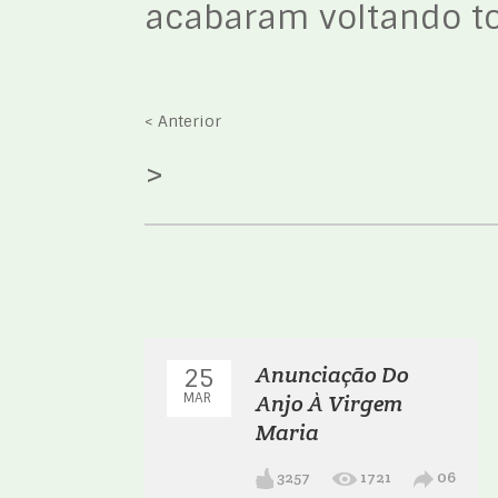
acabaram voltando tod
< Anterior
>
Anunciação Do
25
MAR
Anjo À Virgem
Maria
3257
1721
06