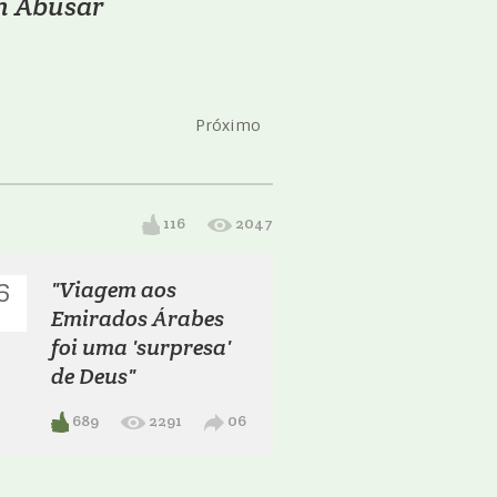
m Abusar
Próximo
116
2047
"Viagem aos
6
Emirados Árabes
foi uma 'surpresa'
de Deus"
689
2291
06