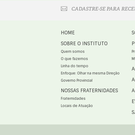
CADASTRE-SE PARA RECE
HOME
S
SOBRE O INSTITUTO
P
Quem somos
P
O que fazemos
M
Linha do tempo
A
Enfoque: Olhar na mesma Direção
A
Governo Provincial
NOSSAS FRATERNIDADES
A
Fraternidades
E
Locais de Atuação
S