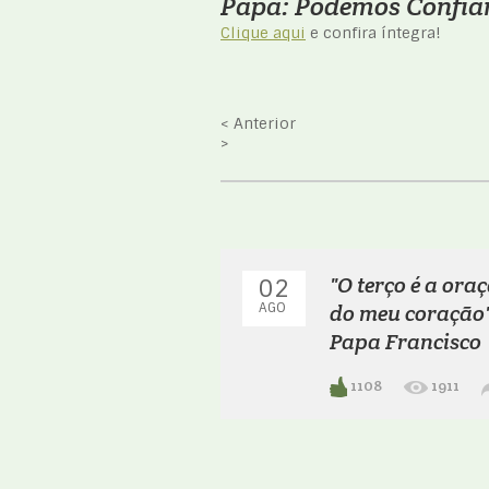
Papa: Podemos Confia
Clique aqui
e confira íntegra!
< Anterior
>
"O terço é a ora
02
AGO
do meu coração"
Papa Francisco
1108
1911