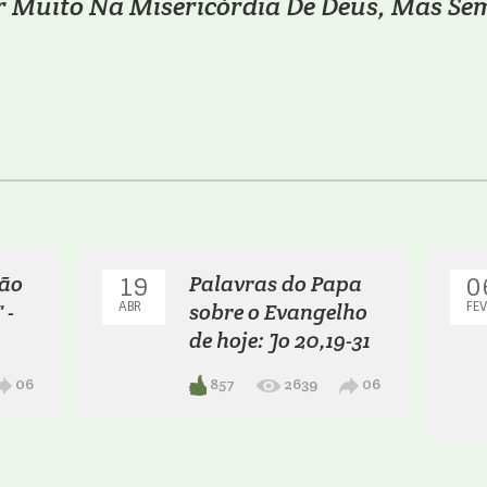
r Muito Na Misericórdia De Deus, Mas Se
ção
Palavras do Papa
19
0
 -
ABR
sobre o Evangelho
FEV
de hoje: Jo 20,19-31
06
857
2639
06