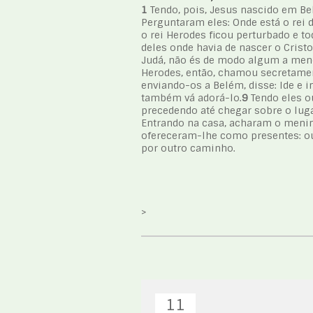
1
Tendo, pois, Jesus nascido em Be
Perguntaram eles: Onde está o rei 
o rei Herodes ficou perturbado e t
deles onde havia de nascer o Cristo
Judá, não és de modo algum a menor
Herodes, então, chamou secretamen
enviando-os a Belém, disse: Ide e
também vá adorá-lo.
9
Tendo eles ou
precedendo até chegar sobre o luga
Entrando na casa, acharam o menin
ofereceram-lhe como presentes: ou
por outro caminho.
>
11