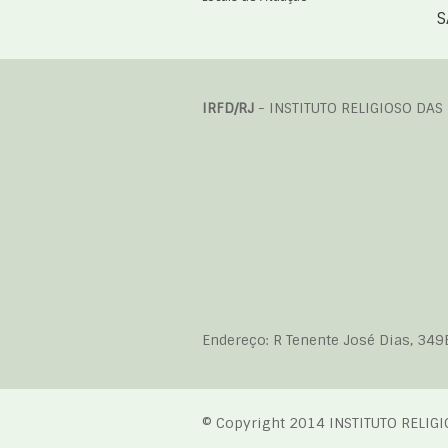
S
IRFD/RJ
- INSTITUTO RELIGIOSO DAS
Endereço: R Tenente José Dias, 349
© Copyright 2014 INSTITUTO RELIG