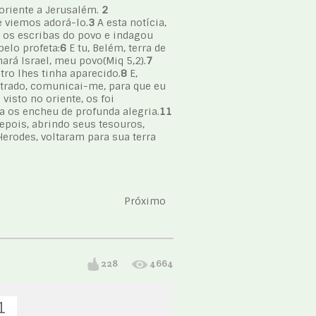
oriente a Jerusalém.
2
e viemos adorá-lo.
3
A esta notícia,
 os escribas do povo e indagou
pelo profeta:
6
E tu, Belém, terra de
ará Israel, meu povo(Miq 5,2).
7
ro lhes tinha aparecido.
8
E,
ntrado, comunicai-me, para que eu
 visto no oriente, os foi
a os encheu de profunda alegria.
11
epois, abrindo seus tesouros,
erodes, voltaram para sua terra
Próximo
228
4664
1