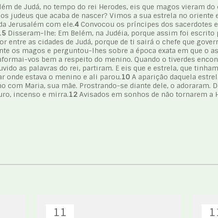
lém de Judá, no tempo do rei Herodes, eis que magos vieram do 
dos judeus que acaba de nascer? Vimos a sua estrela no oriente 
oda Jerusalém com ele.
4
Convocou os príncipes dos sacerdotes e
.
5
Disseram-lhe: Em Belém, na Judéia, porque assim foi escrito 
 entre as cidades de Judá, porque de ti sairá o chefe que govern
te os magos e perguntou-lhes sobre a época exata em que o ast
 informai-vos bem a respeito do menino. Quando o tiverdes enco
vido as palavras do rei, partiram. E eis que e estrela, que tinham
r onde estava o menino e ali parou.
10
A aparição daquela estrel
o com Maria, sua mãe. Prostrando-se diante dele, o adoraram. D
ro, incenso e mirra.
12
Avisados em sonhos de não tornarem a H
11
1