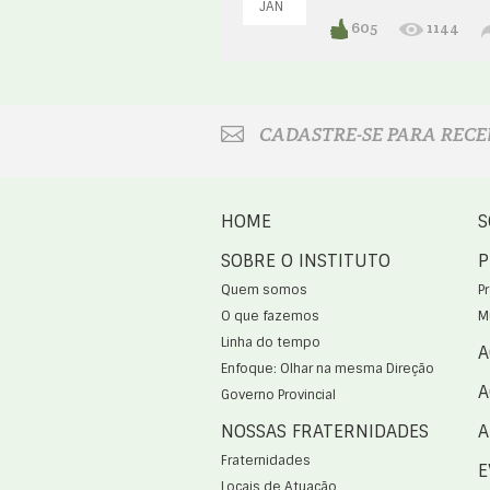
JAN
605
1144
CADASTRE-SE PARA RECE
HOME
S
SOBRE O INSTITUTO
P
Quem somos
P
O que fazemos
M
Linha do tempo
A
Enfoque: Olhar na mesma Direção
A
Governo Provincial
NOSSAS FRATERNIDADES
A
Fraternidades
E
Locais de Atuação